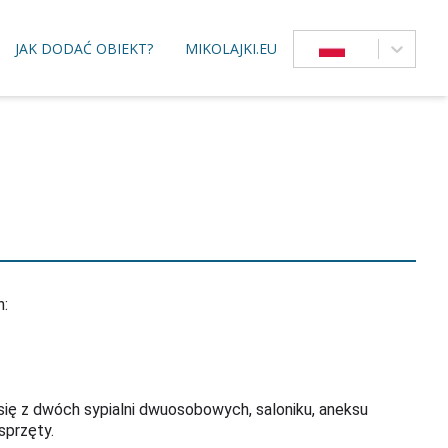
JAK DODAĆ OBIEKT?
MIKOLAJKI.EU
h:
ię z dwóch sypialni dwuosobowych, saloniku, aneksu
sprzęty.