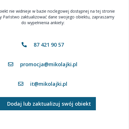
biekt nie widnieje w bazie noclegowej dostępnej na tej stronie
eliby Państwo zaktualizować dane swojego obiektu, zapraszamy
do wypełnienia ankiety:
87 421 90 57
promocja@mikolajki.pl
it@mikolajki.pl
Dodaj lub zaktualizuj swój obiekt